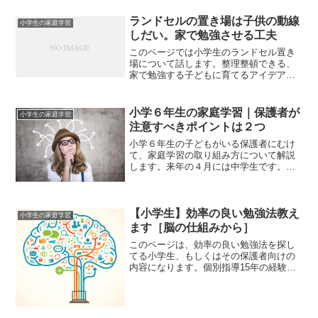
ランドセルの置き場は子供の動線
小学生の家庭学習
しだい。家で勉強させる工夫
このページでは小学生のランドセル置き
場について話します。整理整頓できる、
家で勉強する子どもに育てるアイデアを
まとめました。個別指導１５年の経験を
ふまえて、解説します。整理整頓が苦手
な子どもの成績は伸びにくいです。（特
小学６年生の家庭学習｜保護者が
小学生の家庭学習
に男の子）もちろん例外も...
注意すべきポイントは２つ
小学６年生の子どもがいる保護者にむけ
て、家庭学習の取り組み方について解説
します。来年の４月には中学生です。授
業についていけるか『学力』が心配にな
りますよね？３年なんてアッという間で
す。どんな高校に行けるのも不安でしょ
う。この記事では数年後に...
【小学生】効率の良い勉強法教え
小学生の家庭学習
ます［脳の仕組みから］
このページは、効率の良い勉強法を探し
てる小学生、もしくはその保護者向けの
内容になります。個別指導15年の経験を
ふまえてお話をさせていただきます。勉
強の効率が良い時間帯「夕食前」と「寝
る40分ぐらい前」が、一番学習に適して
ます。夕食前は宿題、...