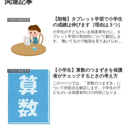
関連記事
【朗報】タブレット学習で小学生
小学生の家庭学習
の成績は伸びます［理由は３つ］
小学生の子どもがいる保護者向けに、タ
ブレット学習の有効性について解説しま
す。 働いてるので勉強を見てあげられな
い（共働き、ワーママ） 楽しく勉強させ
る仕組みがほしい 親が管理するのが難し
くなってきた↑こんな悩みをお持ちの方向
けの記事になりま...
【小学生】算数のつまずきを保護
小学生の家庭学習
者がチェックするときの考え方
このページでは、「算数のつまずき」に
ついて対処法を解説します。小学生の子
どもがいる保護者向けの内容になりま
す。算数のつまずきに関しては、２通り
のアプローチがあります。 小学校の授業
にあわせて、つまずきを確認する 春、
夏、冬の長期休みで、つま...