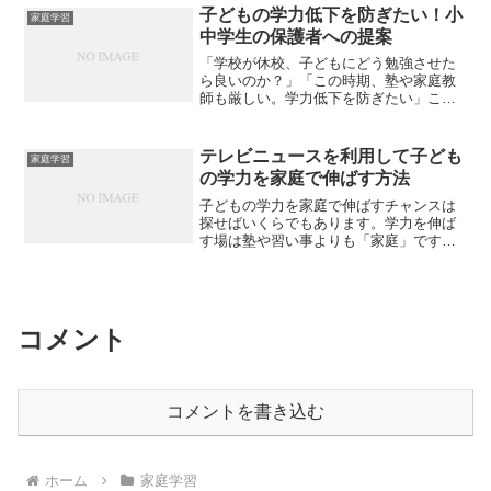
子どもの学力低下を防ぎたい！小
保護者から質問を受けまし...
家庭学習
中学生の保護者への提案
「学校が休校、子どもにどう勉強させた
ら良いのか？」「この時期、塾や家庭教
師も厳しい。学力低下を防ぎたい」この
ような悩みがある小学生、中学生の保護
者向けの記事です。個別指導塾で１５年
間やってきた経験をふまえて、お話をさ
テレビニュースを利用して子ども
家庭学習
せていただきます。休校が...
の学力を家庭で伸ばす方法
子どもの学力を家庭で伸ばすチャンスは
探せばいくらでもあります。学力を伸ば
す場は塾や習い事よりも「家庭」です。
「先生なら子どもを勉強させてくれる」
を考えるのは間違いです。今回は小学生
の学力をテレビニュースで伸ばす方法を
解説します。
コメント
コメントを書き込む
ホーム
家庭学習