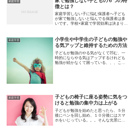
家で勉強しない子どもの６つの特
家庭学習
徴とは？
家庭学習しない子に悩む保護者へ子ども
が家で勉強しないと悩んでる保護者は多
いです。学校×家庭で学習効果は決まりま
すので、習慣化させたいものです。今回
は、家で勉強しない子どもの特徴を６つ
に分けて解説します。ペーンケースに使
小学生や中学生の子どもの勉強や
家庭学習
わない筆記用具がいっぱ...
る気アップと維持するための方法
子どもが勉強のやる気がなくて凹む、一
時的にならやる気はアップするけれども
勉強が続かなくて困っている、、、この
ような悩みは小学生や中学生の子どもが
いるお母さんやお父さんは多いと思いま
す。今回は子どもに勉強させる方法につ
いて解説します。「子ども...
子どもの椅子に座る姿勢に気をつ
家庭学習
けると勉強の集中力は上がる
子どもが勉強を始めたと思ったら、５分
後にペンを回し始め、１０分後にはスマ
ホをいじっている。。。そんな光景に出
くわしたことはありませんか？「うちの
子は集中力がないの」子どもが小学生か
中学生であるかに関係なく、入塾面談で