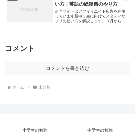
い方｜英語の総復習のやり方
※当サイトはアフィリエイト広告を利用
しています新中３生に向けてスタディサ
プリの使い方を解説します。３月から春
休みを利用した、英語の総復習の仕方を
解説します。学習スケジュール作成の参
考にしてください。※まだ「中学３年
生」の講座はやらなくてok...
コメント
コメントを書き込む
ホーム
未分類
小学生の勉強
中学生の勉強