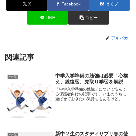
X
Facebook
はてブ
LINE
コピー
アルパカ
関連記事
中学入学準備の勉強は必要！心構
未分類
え、総復習、先取り学習を解説
「中学入学準備の勉強」について悩んで
る保護者向けの記事です。いまのうちに
遊ばせておきたい気持ちもあるけど、今
から高校入試を意識して勉強させない
と。。。と気持ちが揺れてるかもしれま
せん。個別指導塾で小中高生を１５年間
みてきた経験から、中学に入...
新中２生のスタディサプリ春の使
未分類