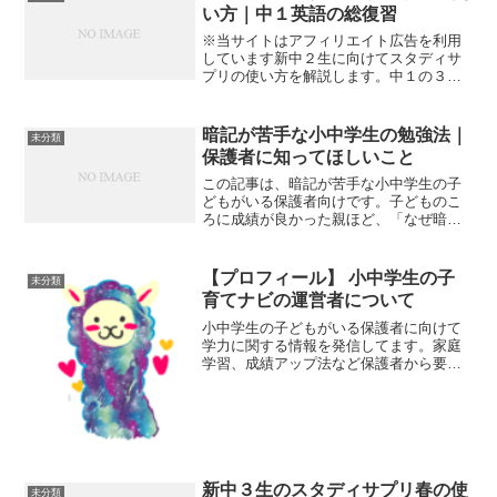
い方｜中１英語の総復習
※当サイトはアフィリエイト広告を利用
しています新中２生に向けてスタディサ
プリの使い方を解説します。中１の３月
から春休みは、復習にピッタリの時期で
す。英語が知識をピラミッドのように積
み上げていく教科です。中２のスタート
暗記が苦手な小中学生の勉強法｜
未分類
ダッシュは、中１英語をど...
保護者に知ってほしいこと
この記事は、暗記が苦手な小中学生の子
どもがいる保護者向けです。子どものこ
ろに成績が良かった親ほど、「なぜ暗記
できないの？もしかして、なにか障害で
もあるの？」と不安になりがちです。ま
ずは、これから話す勉強法を子どもに試
【プロフィール】 小中学生の子
未分類
してみてください。個別指...
育てナビの運営者について
小中学生の子どもがいる保護者に向けて
学力に関する情報を発信してます。家庭
学習、成績アップ法など保護者から要望
の強かったものを紹介します１５年間、
個別指導塾に勤務してきました。小学生
だった子どもを大学入学まで受け持つ喜
びは、何にも変えられない...
新中３生のスタディサプリ春の使
未分類