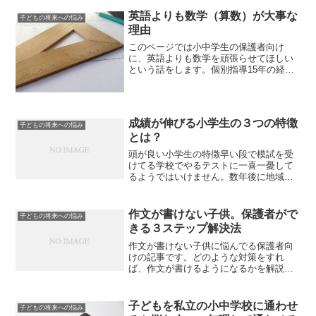
が０なら、なにをかけても答えはゼロ
で。個別指導１５年の経験をふ...
英語よりも数学（算数）が大事な
子どもの将来への悩み
理由
このページでは小中学生の保護者向け
に、英語よりも数学を頑張らせてほしい
という話をします。個別指導15年の経験
をふまえて、将来の高校入試から逆算し
た解説をします。英語と、数学、どちら
に力をいれる？と２択で迫られたら、ど
う答えますか。悩ましい問...
成績が伸びる小学生の３つの特徴
子どもの将来への悩み
とは？
頭が良い小学生の特徴早い段で模試を受
けてる学校でやるテストに一喜一憂して
るようではいけません。数年後に地域で
偏差値TOPの高校に入る子どもは、小学
生のうちから模試を受けてます。全国模
試ではなく、地域密着型の大きな模試で
作文が書けない子供。保護者がで
子どもの将来への悩み
す。中学生が高校受験す...
きる３ステップ解決法
作文が書けない子供に悩んでる保護者向
けの記事です。どのような対策をすれ
ば、作文が書けるようになるかを解説し
ます。個別指導１５年の経験もふまえ
て、自宅でできるトレーニング法につい
て話します。何もしなくても作文がスラ
子どもを私立の小中学校に通わせ
子どもの将来への悩み
スラ書ける子もいれば、ずーと...