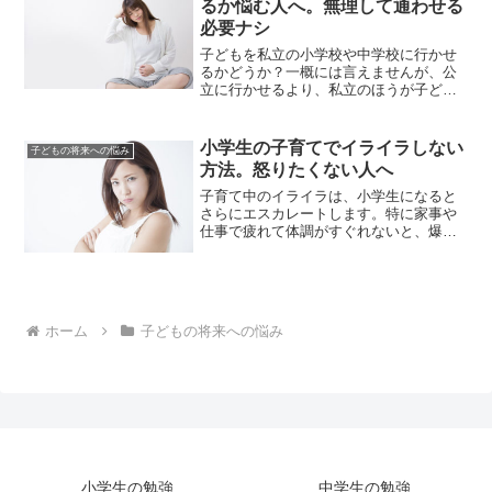
るか悩む人へ。無理して通わせる
必要ナシ
子どもを私立の小学校や中学校に行かせ
るかどうか？一概には言えませんが、公
立に行かせるより、私立のほうが子ども
の能力を引き出せるのではないか？一度
は考えたことがあるかもしれません。私
立に通わせるまでのハードルは、受験と
小学生の子育てでイライラしない
子どもの将来への悩み
費用の２つです。公立と比...
方法。怒りたくない人へ
子育て中のイライラは、小学生になると
さらにエスカレートします。特に家事や
仕事で疲れて体調がすぐれないと、爆発
しませんか？・反抗的な態度や言葉・自
分が思ったように動かないしかった後の
罪悪感、自己嫌悪に凹む人も多いと思い
ます。分かってもらえない...
ホーム
子どもの将来への悩み
小学生の勉強
中学生の勉強